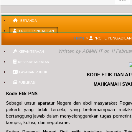
BERANDA
PROFIL PENGADILAN
Home
>
PROFIL PENGADILAN
INFORMASI UMUM
Written by ADMIN IT on
11 Februa
KEPANITERAAN
KESEKRETARIATAN
LAYANAN PUBLIK
KODE ETIK DAN AT
PUBLIKASI
MAHKAMAH SYAR
Kode Etik PNS
Sebagai unsur aparatur Negara dan abdi masyarakat Pegawa
pekerti yang tidak tercela, yang berkemampuan melaks
bertanggung jawab dalam menyelenggarakan tugas pemerinta
korupsi, kolusi, dan nepotisme.