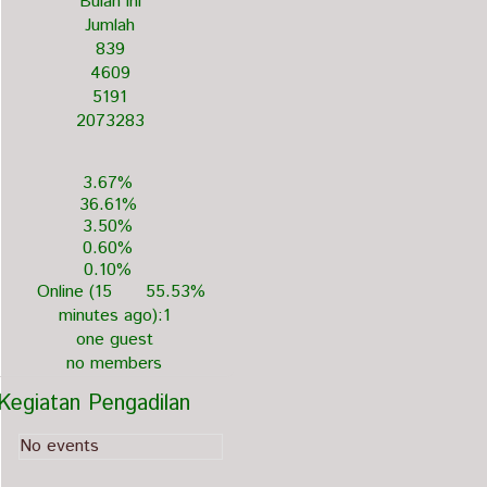
Bulan ini
Jumlah
839
4609
5191
2073283
3.67%
36.61%
3.50%
0.60%
0.10%
Online (15
55.53%
minutes ago):1
one guest
no members
Kegiatan Pengadilan
No events