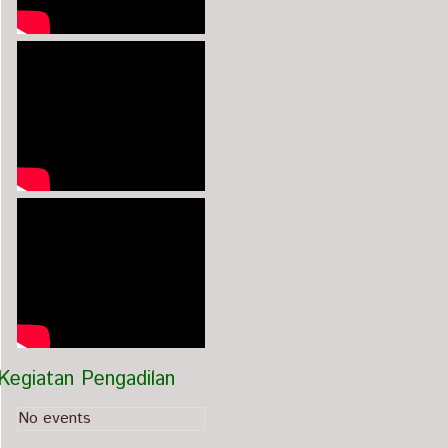
Kegiatan Pengadilan
No events