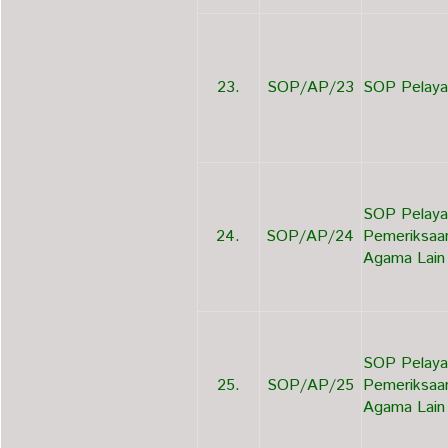
23.
SOP/AP/23
SOP Pelaya
SOP Pelaya
24.
SOP/AP/24
Pemeriksaan
Agama Lain
SOP Pelaya
25.
SOP/AP/25
Pemeriksaa
Agama Lain