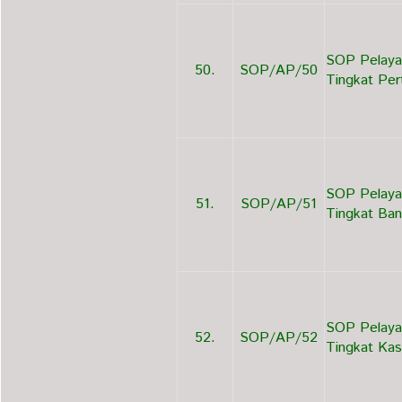
SOP Pelaya
50.
SOP/AP/50
Tingkat Pe
SOP Pelaya
51.
SOP/AP/51
Tingkat Ban
SOP Pelaya
52.
SOP/AP/52
Tingkat Kas