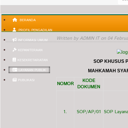
BERANDA
PROFIL PENGADILAN
Written by ADMIN IT on
04 Februa
INFORMASI UMUM
KEPANITERAAN
KESEKRETARIATAN
SOP KHUSUS 
LAYANAN PUBLIK
MAHKAMAH SYAR
KODE
PUBLIKASI
NOMOR
DOKUMEN
1.
SOP/AP/01
SOP Layanan