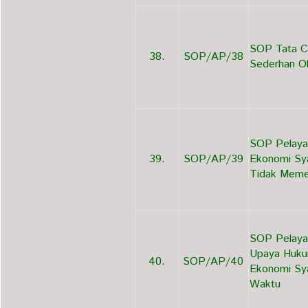
SOP Tata C
38.
SOP/AP/38
Sederhan O
SOP Pelaya
39.
SOP/AP/39
Ekonomi Sy
Tidak Meme
SOP Pelaya
Upaya Huku
40.
SOP/AP/40
Ekonomi Sya
Waktu