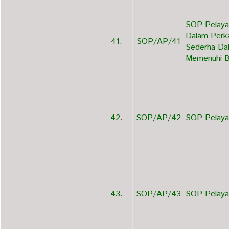
SOP Pelaya
Dalam Perk
41.
SOP/AP/41
Sederha Da
Memenuhi B
42.
SOP/AP/42
SOP Pelaya
43.
SOP/AP/43
SOP Pelaya