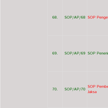
68.
SOP/AP/68
SOP Pengelo
69.
SOP/AP/69
SOP Penerim
SOP Pember
70.
SOP/AP/70
Jaksa