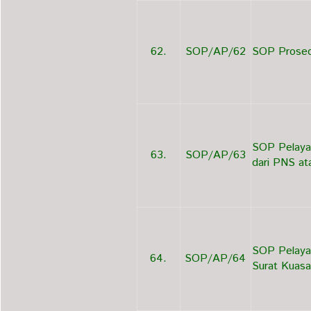
62.
SOP/AP/62
SOP Prosed
SOP Pelaya
63.
SOP/AP/63
dari PNS at
SOP Pelaya
64.
SOP/AP/64
Surat Kuas