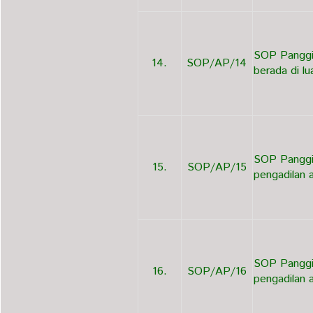
SOP Panggi
14.
SOP/AP/14
berada di lu
SOP Panggi
15.
SOP/AP/15
pengadilan 
SOP Panggil
16.
SOP/AP/16
pengadilan 