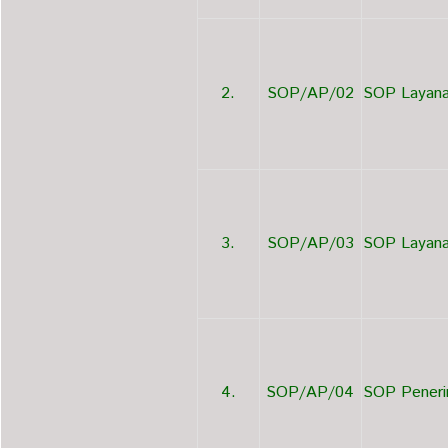
2.
SOP/AP/02
SOP Layana
3.
SOP/AP/03
SOP Layanan
4.
SOP/AP/04
SOP Peneri