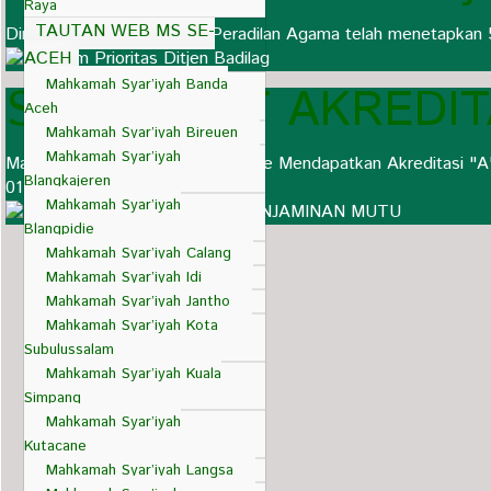
Raya
TAUTAN WEB MS SE-
Direktorat Jenderal Badan Peradilan Agama telah menetapkan 
ACEH
Mahkamah Syar’iyah Banda
SERTIFIKAT AKREDI
Aceh
Mahkamah Syar’iyah Bireuen
Mahkamah Syar’iyah
Mahkamah Syar'iyah Suka Makmue Mendapatkan Akreditasi "A"
Blangkajeren
013/DjA/SERT/1/2021
Mahkamah Syar’iyah
Blangpidie
Mahkamah Syar’iyah Calang
Mahkamah Syar’iyah Idi
Mahkamah Syar’iyah Jantho
Mahkamah Syar’iyah Kota
Subulussalam
Mahkamah Syar’iyah Kuala
Simpang
Mahkamah Syar’iyah
Kutacane
Mahkamah Syar’iyah Langsa