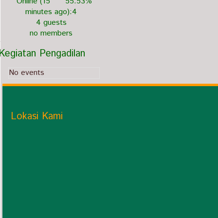
Online (15
55.53%
minutes ago):4
4 guests
no members
Kegiatan Pengadilan
No events
Lokasi Kami