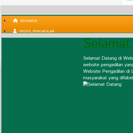
BERANDA
PROFIL PENGADILAN
Selamat
Selamat Datang di Web
Pengantar Ketua
website pengadilan yan
Visi & Misi Pengadilan
Website Pengadilan di 
Agenda Kegiatan
masyarakat yang difabel
Profil Satuan Kerja
Daftar Nama Mantan Pimpinan
Struktur Organisasi Satker
Alamat dan Kontak Pengadilan
Statistik Perkara
Wilayah Yurisdiksi
Fungsi Dan Tugas
Kode Etik