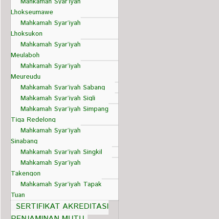
Mahkamah Syar’iyah
Lhokseumawe
Mahkamah Syar’iyah
Lhoksukon
Mahkamah Syar’iyah
Meulaboh
Mahkamah Syar’iyah
Meureudu
Mahkamah Syar’iyah Sabang
Mahkamah Syar’iyah Sigli
Mahkamah Syar’iyah Simpang
Tiga Redelong
Mahkamah Syar’iyah
Sinabang
Mahkamah Syar’iyah Singkil
Mahkamah Syar’iyah
Takengon
Mahkamah Syar’iyah Tapak
Tuan
SERTIFIKAT AKREDITASI
PENJAMINAN MUTU