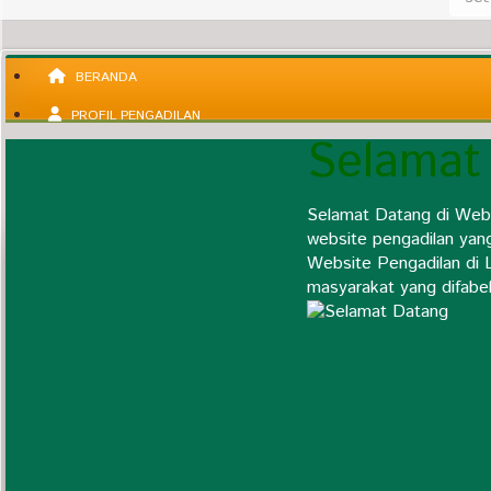
BERANDA
PROFIL PENGADILAN
Selamat
Selamat Datang di Web
Pengantar Ketua
website pengadilan yan
Visi & Misi Pengadilan
Website Pengadilan di 
Agenda Kegiatan
masyarakat yang difabel
Profil Satuan Kerja
Daftar Nama Mantan Pimpinan
Struktur Organisasi Satker
Alamat dan Kontak Pengadilan
Statistik Perkara
Wilayah Yurisdiksi
Fungsi Dan Tugas